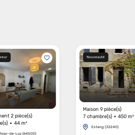
coeur
Nouveauté
Maison 9 pièce(s)
ent 2 pièce(s)
7 chambre(s)
450 m²
e(s)
44 m²
Estang (32240)
Jean-de-Luz (64500)