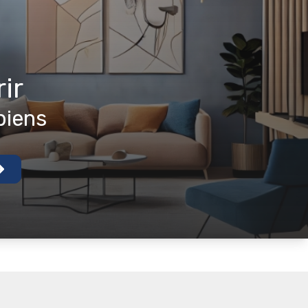
rir
biens