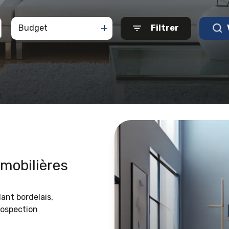
Budget
Filtrer
mmobilières
ant bordelais,
rospection