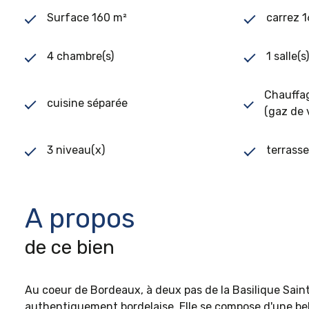
Surface 160 m²
carrez 
4 chambre(s)
1 salle(s
Chauffag
cuisine séparée
(gaz de v
3 niveau(x)
terrasse
A propos
de ce bien
Au coeur de Bordeaux, à deux pas de la Basilique Sain
authentiquement bordelaise. Elle se compose d'une bell