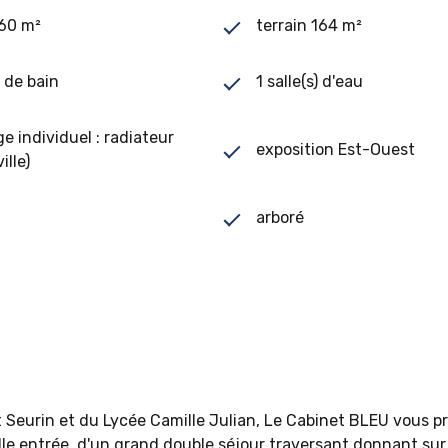
160 m²
terrain 164 m²
) de bain
1 salle(s) d'eau
e individuel : radiateur
exposition Est-Ouest
ille)
arboré
t Seurin et du Lycée Camille Julian, Le Cabinet BLEU vous p
e entrée, d'un grand double séjour traversant donnant sur 