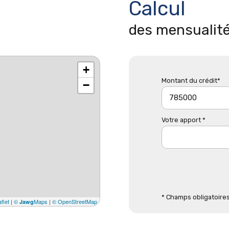
Calcul
des mensualit
+
Montant du crédit*
−
Votre apport *
* Champs obligatoire
flet
|
©
Maps
|
© OpenStreetMap
Jawg