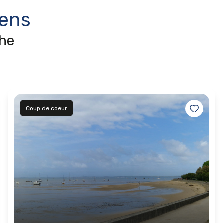
iens
che
Coup de coeur