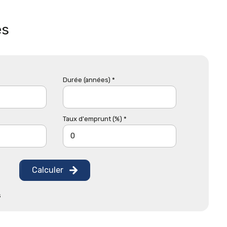
és
Durée (années) *
Taux d'emprunt (%) *
Calculer
s