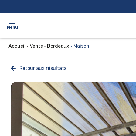
Menu
Accueil
Vente
Bordeaux
Maison
ACCUEIL
ACHETER
Retour aux résultats
ESTIMER
PROSPECTER
LE
CABINET
CONTACTEZ-
NOUS