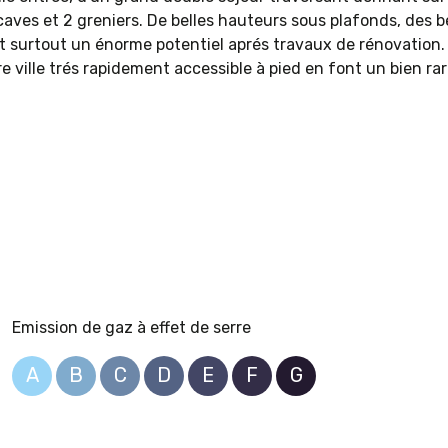
les caves et 2 greniers. De belles hauteurs sous plafonds, d
surtout un énorme potentiel aprés travaux de rénovation. il
e ville trés rapidement accessible à pied en font un bien ra
Emission de gaz à effet de serre
A
B
C
D
E
F
G