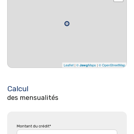
Leaflet
|
©
Maps
|
© OpenStreetMap
Jawg
Calcul
des mensualités
Montant du crédit*