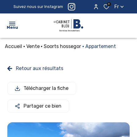
0
Fr
Suivez nous sur Instagram
Menu
Accueil
Vente
Soorts hossegor
Appartement
ACCUEIL
ACHETER
Retour aux résultats
ESTIMER
Télécharger la fiche
PROSPECTER
LE
Partager ce bien
CABINET
CONTACTEZ-
NOUS