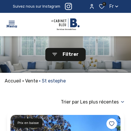
0
Fr
Suivez nous sur Instagram
Menu
ACCUEIL
Filtrer
ACHETER
ESTIMER
Accueil
Vente
St estephe
PROSPECTER
LE
Trier par Les plus récentes
CABINET
CONTACTEZ-
Prix en baisse
NOUS